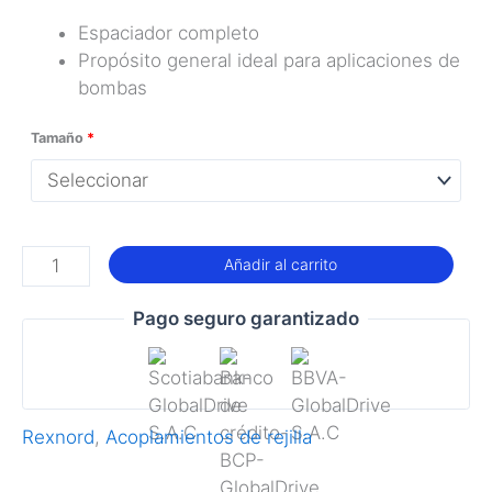
Espaciador completo
Propósito general ideal para aplicaciones de
bombas
Tamaño
*
Acoplamiento
Añadir al carrito
de
rejilla
Pago seguro garantizado
Falk
T31
cantidad
Rexnord
,
Acoplamientos de rejilla