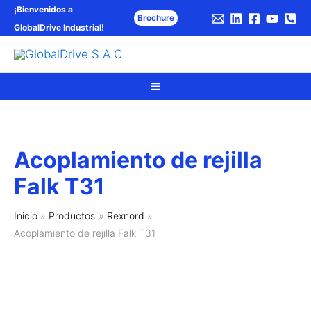
Ir
¡Bienvenidos a
Brochure
al
GlobalDrive Industrial
!
contenido
Bus
GlobalDrive S.A.C.
Acoplamiento de rejilla
Falk T31
Inicio
Productos
Rexnord
Acoplamiento de rejilla Falk T31