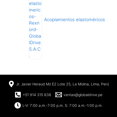
Acoplamientos elastoméricos
Jr. Javier Heraud Mz E2 Lote 25, La Molina, Lima, Perú
+51 914 315 838
ventas@globaldrive.pe
L-V: 7:00 a.m.-7:00 p.m. S: 7:00 a.m.-1:00 p.m.