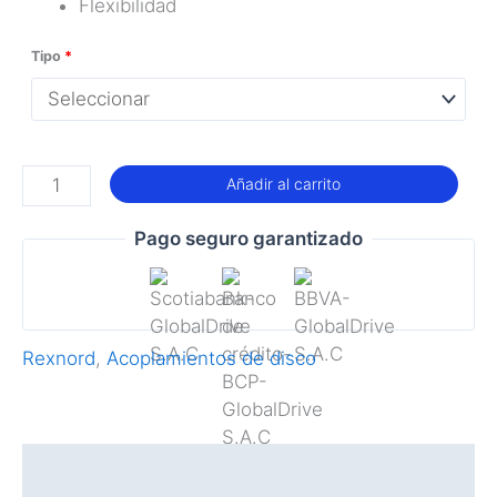
Flexibilidad
Tipo
*
Acoplamiento
Añadir al carrito
CENTADISC-
C
Pago seguro garantizado
cantidad
Rexnord
,
Acoplamientos de disco
Descripción