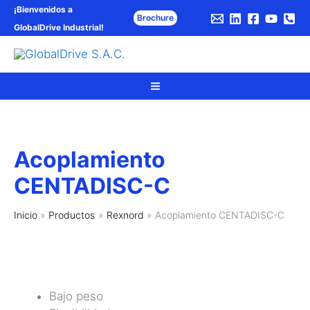
Ir
¡Bienvenidos a
Brochure
al
GlobalDrive Industrial
!
contenido
Bus
GlobalDrive S.A.C.
Acoplamiento
CENTADISC-C
Inicio
Productos
Rexnord
Acoplamiento CENTADISC-C
Bajo peso