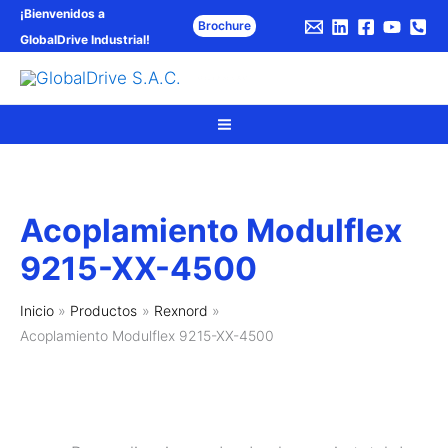
Ir
¡Bienvenidos a
Brochure
al
GlobalDrive Industrial
!
contenido
Bus
GlobalDrive S.A.C.
Acoplamiento Modulflex
9215-XX-4500
Inicio
Productos
Rexnord
Acoplamiento Modulflex 9215-XX-4500