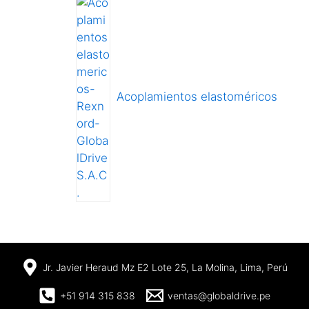
Acoplamientos elastoméricos
Jr. Javier Heraud Mz E2 Lote 25, La Molina, Lima, Perú
+51 914 315 838
ventas@globaldrive.pe